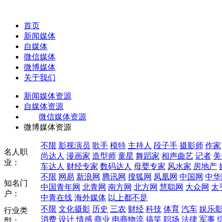
首页
新闻媒体
自媒体
微信媒体
微博媒体
关于我们
新闻媒体资源
自媒体资源
微信媒体资源
微博媒体资源
不限
影视演员
歌手
模特
主持人
段子手
摄影师
作家
名人职
尚达人
漫画家
造型师
童星
舞蹈家
相声曲艺
记者
美
业：
车达人
财经专家
数码达人
母婴专家
风水家
房地产
不限
网易
新浪网
腾讯网
搜狐网
凤凰网
中国网
中华
知名门
中国青年网
北青网
南方网
北方网
慧聪网
大众网
太
户：
中青在线
海外媒体
以上都不是
不限
文化摄影
历史
三农
财经
科技
体育
汽车
娱乐
行业类
消费
设计
情感
商业
电商物流
搞笑
职场
法律
军事
型：