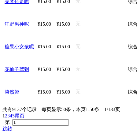
无
品客传奇呢
¥15.00
¥15.00
综
无
狂野男神呢
¥15.00
¥15.00
综
无
糖果小女孩呢
¥15.00
¥15.00
综
无
花仙子驾到
¥15.00
¥15.00
综
无
淡然娅
¥15.00
¥15.00
综
共有9137个记录 每页显示50条，本页1-50条 1/183页
1
2
3
4
5
尾页
第
跳转