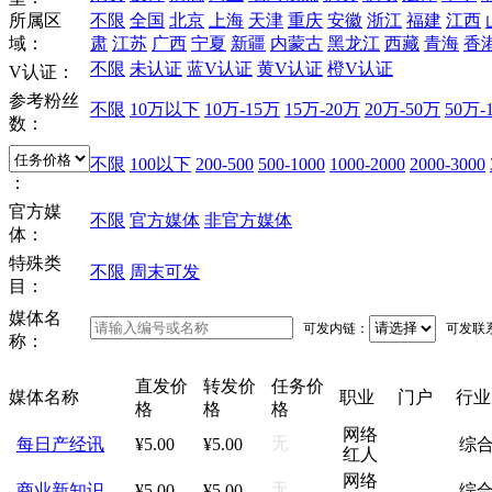
所属区
不限
全国
北京
上海
天津
重庆
安徽
浙江
福建
江西
域：
肃
江苏
广西
宁夏
新疆
内蒙古
黑龙江
西藏
青海
香
不限
未认证
蓝V认证
黄V认证
橙V认证
V认证：
参考粉丝
不限
10万以下
10万-15万
15万-20万
20万-50万
50万-
数：
不限
100以下
200-500
500-1000
1000-2000
2000-3000
：
官方媒
不限
官方媒体
非官方媒体
体：
特殊类
不限
周末可发
目：
媒体名
可发内链：
可发联
称：
直发价
转发价
任务价
媒体名称
职业
门户
行业
格
格
格
网络
无
每日产经讯
¥5.00
¥5.00
综
红人
网络
无
商业新知识
¥5.00
¥5.00
综