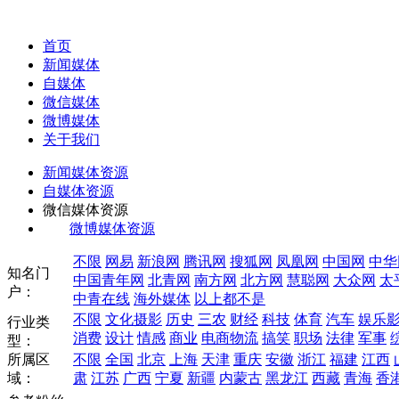
首页
新闻媒体
自媒体
微信媒体
微博媒体
关于我们
新闻媒体资源
自媒体资源
微信媒体资源
微博媒体资源
不限
网易
新浪网
腾讯网
搜狐网
凤凰网
中国网
中华
知名门
中国青年网
北青网
南方网
北方网
慧聪网
大众网
太
户：
中青在线
海外媒体
以上都不是
不限
文化摄影
历史
三农
财经
科技
体育
汽车
娱乐
行业类
消费
设计
情感
商业
电商物流
搞笑
职场
法律
军事
型：
所属区
不限
全国
北京
上海
天津
重庆
安徽
浙江
福建
江西
域：
肃
江苏
广西
宁夏
新疆
内蒙古
黑龙江
西藏
青海
香